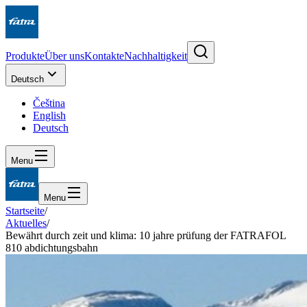
Produkte
Über uns
Kontakte
Nachhaltigkeit
Deutsch
Čeština
English
Deutsch
Menu
Menu
Startseite
/
Aktuelles
/
Bewährt durch zeit und klima: 10 jahre prüfung der FATRAFOL
810 abdichtungsbahn