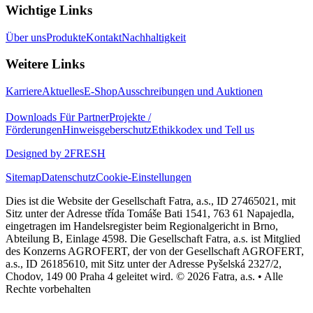
Wichtige Links
Über uns
Produkte
Kontakt
Nachhaltigkeit
Weitere Links
Karriere
Aktuelles
E-Shop
Ausschreibungen und Auktionen
Downloads
Für Partner
Projekte /
Förderungen
Hinweisgeberschutz
Ethikkodex und Tell us
Designed by 2FRESH
Sitemap
Datenschutz
Cookie-Einstellungen
Dies ist die Website der Gesellschaft Fatra, a.s., ID 27465021, mit
Sitz unter der Adresse třída Tomáše Bati 1541, 763 61 Napajedla,
eingetragen im Handelsregister beim Regionalgericht in Brno,
Abteilung B, Einlage 4598. Die Gesellschaft Fatra, a.s. ist Mitglied
des Konzerns AGROFERT, der von der Gesellschaft AGROFERT,
a.s., ID 26185610, mit Sitz unter der Adresse Pyšelská 2327/2,
Chodov, 149 00 Praha 4 geleitet wird. © 2026 Fatra, a.s. • Alle
Rechte vorbehalten