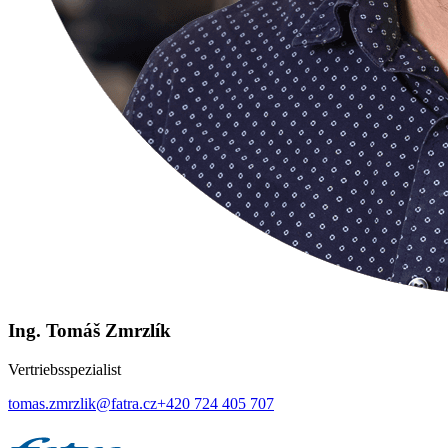
Ing. Tomáš Zmrzlík
Vertriebsspezialist
tomas.zmrzlik@fatra.cz
+420 724 405 707