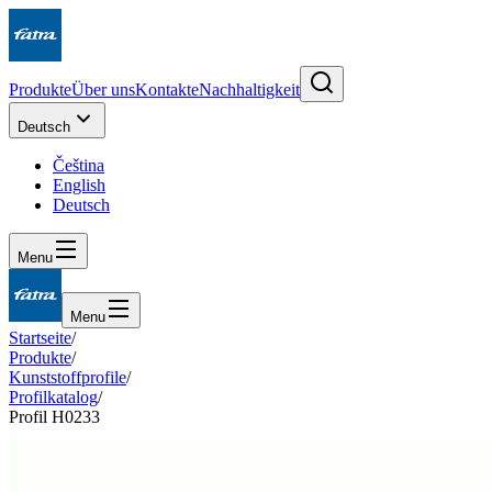
Produkte
Über uns
Kontakte
Nachhaltigkeit
Deutsch
Čeština
English
Deutsch
Menu
Menu
Startseite
/
Produkte
/
Kunststoffprofile
/
Profilkatalog
/
Profil H0233