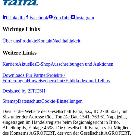
LinkedIn
Facebook
YouTube
Instagram
Wichtige Links
Über uns
Produkte
Kontakt
Nachhaltigkeit
Weitere Links
Karriere
Aktuelles
E-Shop
Ausschreibungen und Auktionen
Downloads
Für Partner
Projekte /
Förderungen
Hinweisgeberschutz
Ethikkodex und Tell us
Designed by 2FRESH
Sitemap
Datenschutz
Cookie-Einstellungen
Dies ist die Website der Gesellschaft Fatra, a.s., ID 27465021, mit
Sitz unter der Adresse třída Tomáše Bati 1541, 763 61 Napajedla,
eingetragen im Handelsregister beim Regionalgericht in Brno,
Abteilung B, Einlage 4598. Die Gesellschaft Fatra, a.s. ist Mitglied
des Konzerns AGROFERT, der von der Gesellschaft AGROFERT,