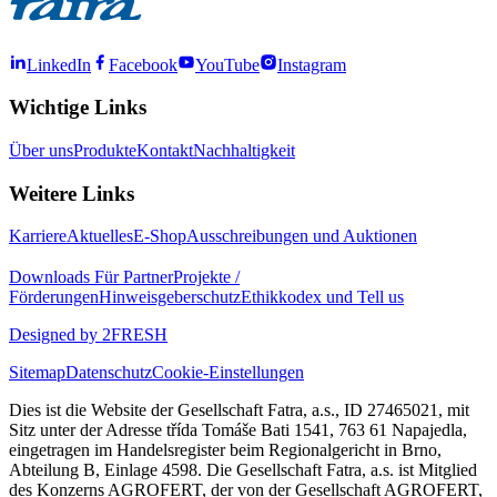
LinkedIn
Facebook
YouTube
Instagram
Wichtige Links
Über uns
Produkte
Kontakt
Nachhaltigkeit
Weitere Links
Karriere
Aktuelles
E-Shop
Ausschreibungen und Auktionen
Downloads
Für Partner
Projekte /
Förderungen
Hinweisgeberschutz
Ethikkodex und Tell us
Designed by 2FRESH
Sitemap
Datenschutz
Cookie-Einstellungen
Dies ist die Website der Gesellschaft Fatra, a.s., ID 27465021, mit
Sitz unter der Adresse třída Tomáše Bati 1541, 763 61 Napajedla,
eingetragen im Handelsregister beim Regionalgericht in Brno,
Abteilung B, Einlage 4598. Die Gesellschaft Fatra, a.s. ist Mitglied
des Konzerns AGROFERT, der von der Gesellschaft AGROFERT,