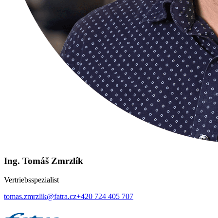
Ing. Tomáš Zmrzlík
Vertriebsspezialist
tomas.zmrzlik@fatra.cz
+420 724 405 707