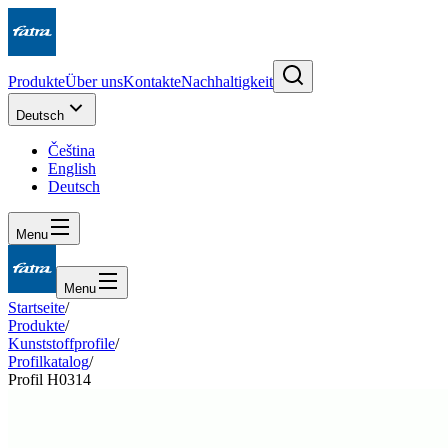
Produkte
Über uns
Kontakte
Nachhaltigkeit
Deutsch
Čeština
English
Deutsch
Menu
Menu
Startseite
/
Produkte
/
Kunststoffprofile
/
Profilkatalog
/
Profil H0314