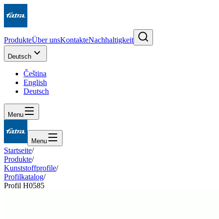
Produkte
Über uns
Kontakte
Nachhaltigkeit
Deutsch
Čeština
English
Deutsch
Menu
Menu
Startseite
/
Produkte
/
Kunststoffprofile
/
Profilkatalog
/
Profil H0585