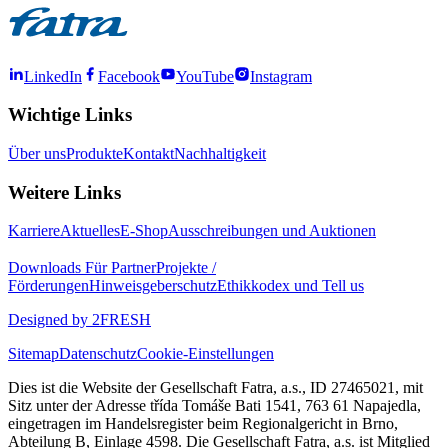
LinkedIn
Facebook
YouTube
Instagram
Wichtige Links
Über uns
Produkte
Kontakt
Nachhaltigkeit
Weitere Links
Karriere
Aktuelles
E-Shop
Ausschreibungen und Auktionen
Downloads
Für Partner
Projekte /
Förderungen
Hinweisgeberschutz
Ethikkodex und Tell us
Designed by 2FRESH
Sitemap
Datenschutz
Cookie-Einstellungen
Dies ist die Website der Gesellschaft Fatra, a.s., ID 27465021, mit
Sitz unter der Adresse třída Tomáše Bati 1541, 763 61 Napajedla,
eingetragen im Handelsregister beim Regionalgericht in Brno,
Abteilung B, Einlage 4598. Die Gesellschaft Fatra, a.s. ist Mitglied