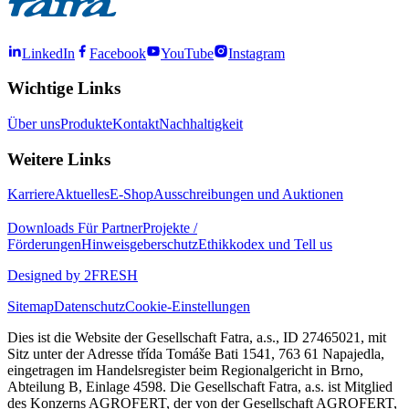
LinkedIn
Facebook
YouTube
Instagram
Wichtige Links
Über uns
Produkte
Kontakt
Nachhaltigkeit
Weitere Links
Karriere
Aktuelles
E-Shop
Ausschreibungen und Auktionen
Downloads
Für Partner
Projekte /
Förderungen
Hinweisgeberschutz
Ethikkodex und Tell us
Designed by 2FRESH
Sitemap
Datenschutz
Cookie-Einstellungen
Dies ist die Website der Gesellschaft Fatra, a.s., ID 27465021, mit
Sitz unter der Adresse třída Tomáše Bati 1541, 763 61 Napajedla,
eingetragen im Handelsregister beim Regionalgericht in Brno,
Abteilung B, Einlage 4598. Die Gesellschaft Fatra, a.s. ist Mitglied
des Konzerns AGROFERT, der von der Gesellschaft AGROFERT,