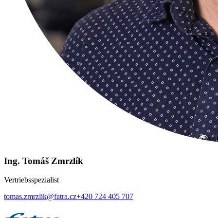
Ing. Tomáš Zmrzlík
Vertriebsspezialist
tomas.zmrzlik@fatra.cz
+420 724 405 707