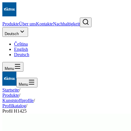
Produkte
Über uns
Kontakte
Nachhaltigkeit
Deutsch
Čeština
English
Deutsch
Menu
Menu
Startseite
/
Produkte
/
Kunststoffprofile
/
Profilkatalog
/
Profil H1425