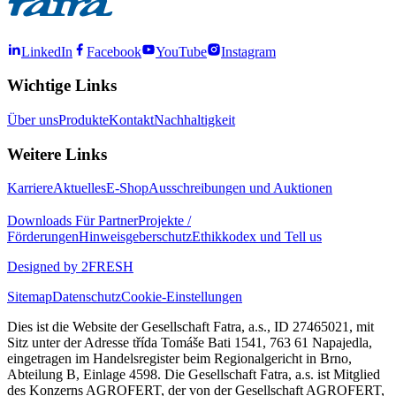
LinkedIn
Facebook
YouTube
Instagram
Wichtige Links
Über uns
Produkte
Kontakt
Nachhaltigkeit
Weitere Links
Karriere
Aktuelles
E-Shop
Ausschreibungen und Auktionen
Downloads
Für Partner
Projekte /
Förderungen
Hinweisgeberschutz
Ethikkodex und Tell us
Designed by 2FRESH
Sitemap
Datenschutz
Cookie-Einstellungen
Dies ist die Website der Gesellschaft Fatra, a.s., ID 27465021, mit
Sitz unter der Adresse třída Tomáše Bati 1541, 763 61 Napajedla,
eingetragen im Handelsregister beim Regionalgericht in Brno,
Abteilung B, Einlage 4598. Die Gesellschaft Fatra, a.s. ist Mitglied
des Konzerns AGROFERT, der von der Gesellschaft AGROFERT,