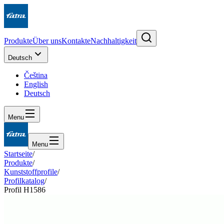
Produkte
Über uns
Kontakte
Nachhaltigkeit
Deutsch
Čeština
English
Deutsch
Menu
Menu
Startseite
/
Produkte
/
Kunststoffprofile
/
Profilkatalog
/
Profil H1586