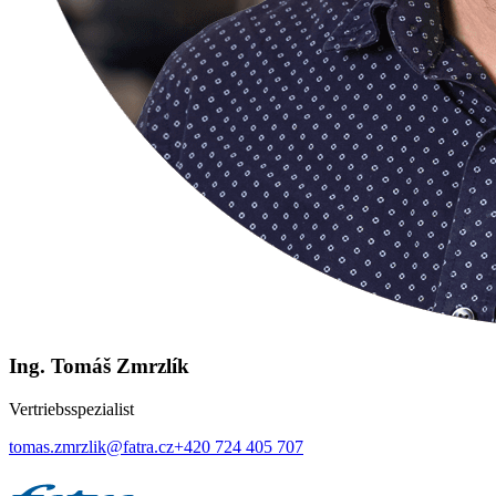
Ing. Tomáš Zmrzlík
Vertriebsspezialist
tomas.zmrzlik@fatra.cz
+420 724 405 707