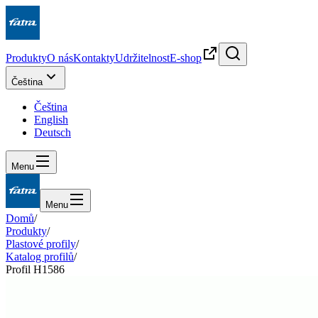
Produkty
O nás
Kontakty
Udržitelnost
E-shop
Čeština
Čeština
English
Deutsch
Menu
Menu
Domů
/
Produkty
/
Plastové profily
/
Katalog profilů
/
Profil H1586