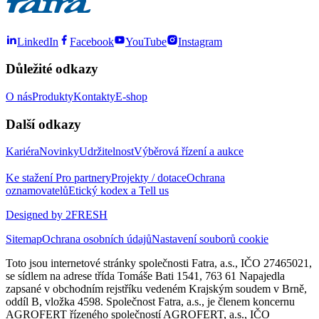
LinkedIn
Facebook
YouTube
Instagram
Důležité odkazy
O nás
Produkty
Kontakty
E-shop
Další odkazy
Kariéra
Novinky
Udržitelnost
Výběrová řízení a aukce
Ke stažení
Pro partnery
Projekty / dotace
Ochrana
oznamovatelů
Etický kodex a Tell us
Designed by 2FRESH
Sitemap
Ochrana osobních údajů
Nastavení souborů cookie
Toto jsou internetové stránky společnosti Fatra, a.s., IČO 27465021,
se sídlem na adrese třída Tomáše Bati 1541, 763 61 Napajedla
zapsané v obchodním rejstříku vedeném Krajským soudem v Brně,
oddíl B, vložka 4598. Společnost Fatra, a.s., je členem koncernu
AGROFERT řízeného společností AGROFERT, a.s., IČO