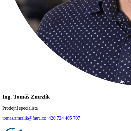
Ing. Tomáš Zmrzlík
Prodejní specialista
tomas.zmrzlik@fatra.cz
+420 724 405 707