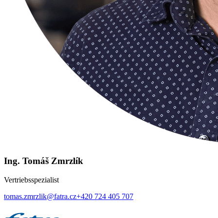
Ing. Tomáš Zmrzlík
Vertriebsspezialist
tomas.zmrzlik@fatra.cz
+420 724 405 707