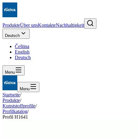
Produkte
Über uns
Kontakte
Nachhaltigkeit
Deutsch
Čeština
English
Deutsch
Menu
Menu
Startseite
/
Produkte
/
Kunststoffprofile
/
Profilkatalog
/
Profil H1641