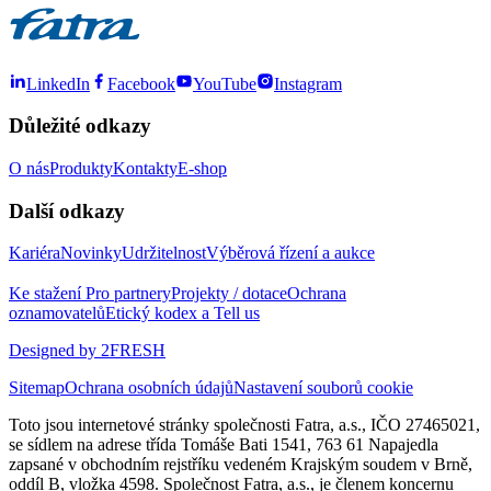
LinkedIn
Facebook
YouTube
Instagram
Důležité odkazy
O nás
Produkty
Kontakty
E-shop
Další odkazy
Kariéra
Novinky
Udržitelnost
Výběrová řízení a aukce
Ke stažení
Pro partnery
Projekty / dotace
Ochrana
oznamovatelů
Etický kodex a Tell us
Designed by 2FRESH
Sitemap
Ochrana osobních údajů
Nastavení souborů cookie
Toto jsou internetové stránky společnosti Fatra, a.s., IČO 27465021,
se sídlem na adrese třída Tomáše Bati 1541, 763 61 Napajedla
zapsané v obchodním rejstříku vedeném Krajským soudem v Brně,
oddíl B, vložka 4598. Společnost Fatra, a.s., je členem koncernu