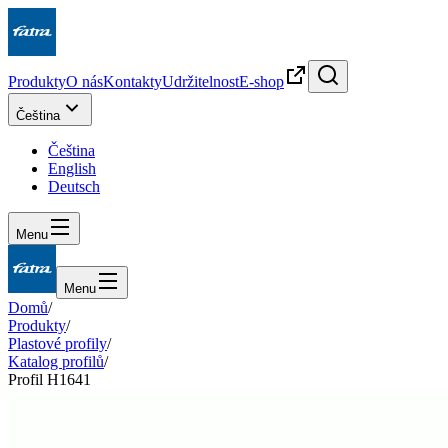
Produkty
O nás
Kontakty
Udržitelnost
E-shop
Čeština
Čeština
English
Deutsch
Menu
Menu
Domů
/
Produkty
/
Plastové profily
/
Katalog profilů
/
Profil H1641