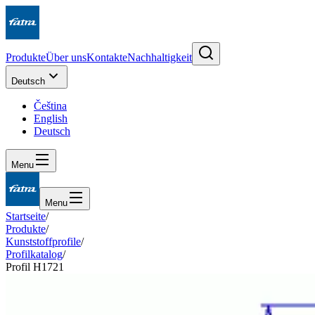
Produkte
Über uns
Kontakte
Nachhaltigkeit
Deutsch
Čeština
English
Deutsch
Menu
Menu
Startseite
/
Produkte
/
Kunststoffprofile
/
Profilkatalog
/
Profil H1721