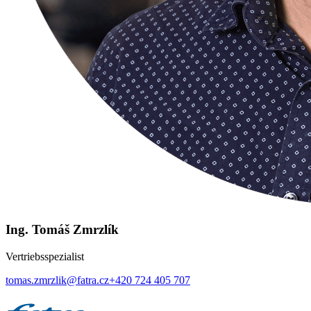
Ing. Tomáš Zmrzlík
Vertriebsspezialist
tomas.zmrzlik@fatra.cz
+420 724 405 707