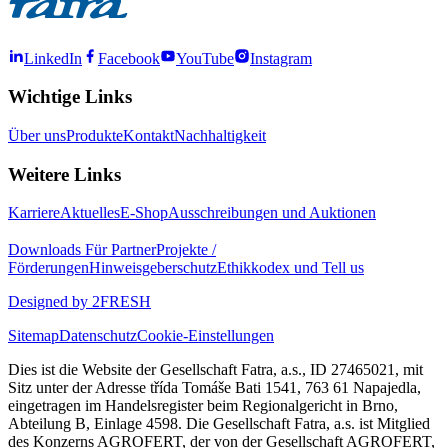
LinkedIn
Facebook
YouTube
Instagram
Wichtige Links
Über uns
Produkte
Kontakt
Nachhaltigkeit
Weitere Links
Karriere
Aktuelles
E-Shop
Ausschreibungen und Auktionen
Downloads
Für Partner
Projekte /
Förderungen
Hinweisgeberschutz
Ethikkodex und Tell us
Designed by 2FRESH
Sitemap
Datenschutz
Cookie-Einstellungen
Dies ist die Website der Gesellschaft Fatra, a.s., ID 27465021, mit
Sitz unter der Adresse třída Tomáše Bati 1541, 763 61 Napajedla,
eingetragen im Handelsregister beim Regionalgericht in Brno,
Abteilung B, Einlage 4598. Die Gesellschaft Fatra, a.s. ist Mitglied
des Konzerns AGROFERT, der von der Gesellschaft AGROFERT,