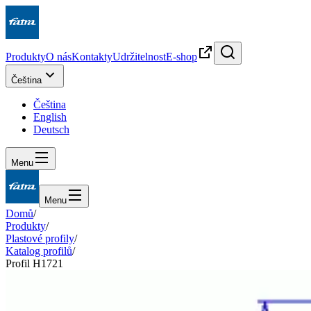
Produkty
O nás
Kontakty
Udržitelnost
E-shop
Čeština
Čeština
English
Deutsch
Menu
Menu
Domů
/
Produkty
/
Plastové profily
/
Katalog profilů
/
Profil H1721