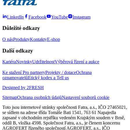
LinkedIn
Facebook
YouTube
Instagram
Důležité odkazy
O nás
Produkty
Kontakty
E-shop
Další odkazy
Kariéra
Novinky
Udržitelnost
Výběrová řízení a aukce
Ke stažení
Pro partnery
Projekty / dotace
Ochrana
oznamovatelů
Etický kodex a Tell us
Designed by 2FRESH
Sitemap
Ochrana osobních údajů
Nastavení souborů cookie
Toto jsou internetové stránky společnosti Fatra, a.s., IČO 27465021,
se sídlem na adrese třída Tomáše Bati 1541, 763 61 Napajedla
zapsané v obchodním rejstříku vedeném Krajským soudem v Brně,
oddíl B, vložka 4598. Společnost Fatra, a.s., je členem koncernu
AGROFERT řízeného společností AGROFERT, a.s., IČO