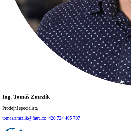
Ing. Tomáš Zmrzlík
Prodejní specialista
tomas.zmrzlik@fatra.cz
+420 724 405 707