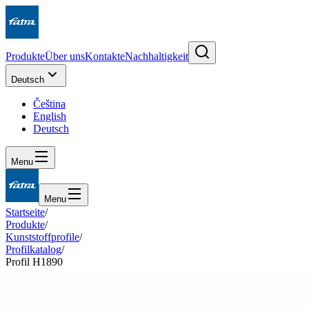
Produkte
Über uns
Kontakte
Nachhaltigkeit
Deutsch
Čeština
English
Deutsch
Menu
Menu
Startseite
/
Produkte
/
Kunststoffprofile
/
Profilkatalog
/
Profil H1890