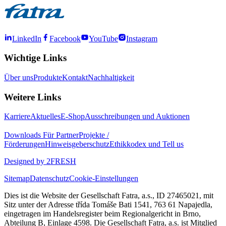
LinkedIn
Facebook
YouTube
Instagram
Wichtige Links
Über uns
Produkte
Kontakt
Nachhaltigkeit
Weitere Links
Karriere
Aktuelles
E-Shop
Ausschreibungen und Auktionen
Downloads
Für Partner
Projekte /
Förderungen
Hinweisgeberschutz
Ethikkodex und Tell us
Designed by 2FRESH
Sitemap
Datenschutz
Cookie-Einstellungen
Dies ist die Website der Gesellschaft Fatra, a.s., ID 27465021, mit
Sitz unter der Adresse třída Tomáše Bati 1541, 763 61 Napajedla,
eingetragen im Handelsregister beim Regionalgericht in Brno,
Abteilung B, Einlage 4598. Die Gesellschaft Fatra, a.s. ist Mitglied