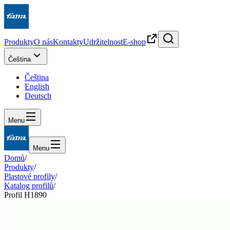
Produkty
O nás
Kontakty
Udržitelnost
E-shop
Čeština
Čeština
English
Deutsch
Menu
Menu
Domů
/
Produkty
/
Plastové profily
/
Katalog profilů
/
Profil H1890