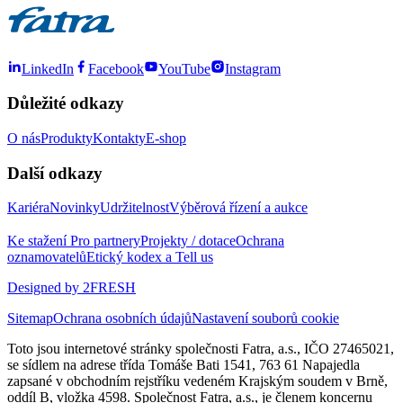
LinkedIn
Facebook
YouTube
Instagram
Důležité odkazy
O nás
Produkty
Kontakty
E-shop
Další odkazy
Kariéra
Novinky
Udržitelnost
Výběrová řízení a aukce
Ke stažení
Pro partnery
Projekty / dotace
Ochrana
oznamovatelů
Etický kodex a Tell us
Designed by 2FRESH
Sitemap
Ochrana osobních údajů
Nastavení souborů cookie
Toto jsou internetové stránky společnosti Fatra, a.s., IČO 27465021,
se sídlem na adrese třída Tomáše Bati 1541, 763 61 Napajedla
zapsané v obchodním rejstříku vedeném Krajským soudem v Brně,
oddíl B, vložka 4598. Společnost Fatra, a.s., je členem koncernu