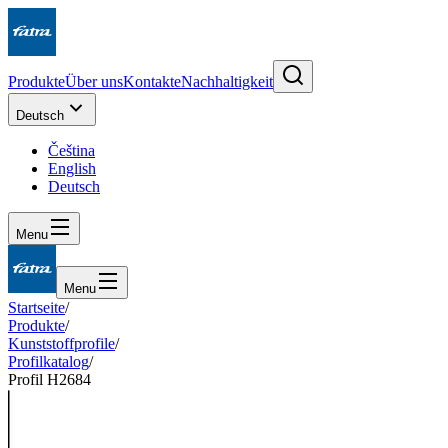
Produkte
Über uns
Kontakte
Nachhaltigkeit
Deutsch
Čeština
English
Deutsch
Menu
Menu
Startseite
/
Produkte
/
Kunststoffprofile
/
Profilkatalog
/
Profil H2684