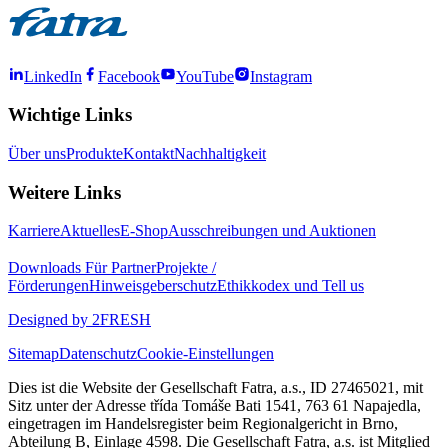
LinkedIn
Facebook
YouTube
Instagram
Wichtige Links
Über uns
Produkte
Kontakt
Nachhaltigkeit
Weitere Links
Karriere
Aktuelles
E-Shop
Ausschreibungen und Auktionen
Downloads
Für Partner
Projekte /
Förderungen
Hinweisgeberschutz
Ethikkodex und Tell us
Designed by 2FRESH
Sitemap
Datenschutz
Cookie-Einstellungen
Dies ist die Website der Gesellschaft Fatra, a.s., ID 27465021, mit
Sitz unter der Adresse třída Tomáše Bati 1541, 763 61 Napajedla,
eingetragen im Handelsregister beim Regionalgericht in Brno,
Abteilung B, Einlage 4598. Die Gesellschaft Fatra, a.s. ist Mitglied