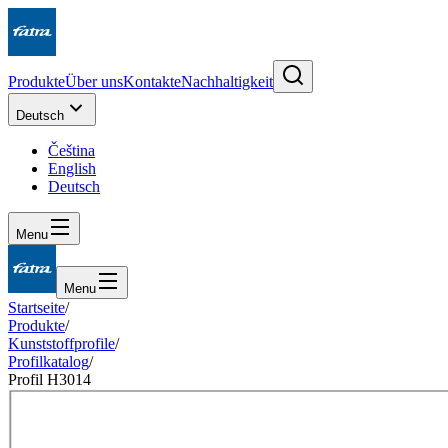
Produkte
Über uns
Kontakte
Nachhaltigkeit
Deutsch
Čeština
English
Deutsch
Menu
Menu
Startseite
/
Produkte
/
Kunststoffprofile
/
Profilkatalog
/
Profil H3014