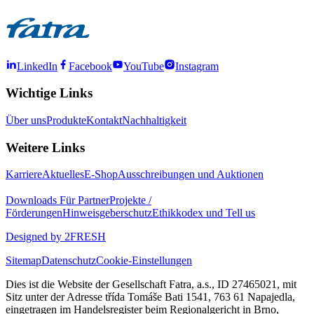
LinkedIn
Facebook
YouTube
Instagram
Wichtige Links
Über uns
Produkte
Kontakt
Nachhaltigkeit
Weitere Links
Karriere
Aktuelles
E-Shop
Ausschreibungen und Auktionen
Downloads
Für Partner
Projekte /
Förderungen
Hinweisgeberschutz
Ethikkodex und Tell us
Designed by 2FRESH
Sitemap
Datenschutz
Cookie-Einstellungen
Dies ist die Website der Gesellschaft Fatra, a.s., ID 27465021, mit
Sitz unter der Adresse třída Tomáše Bati 1541, 763 61 Napajedla,
eingetragen im Handelsregister beim Regionalgericht in Brno,