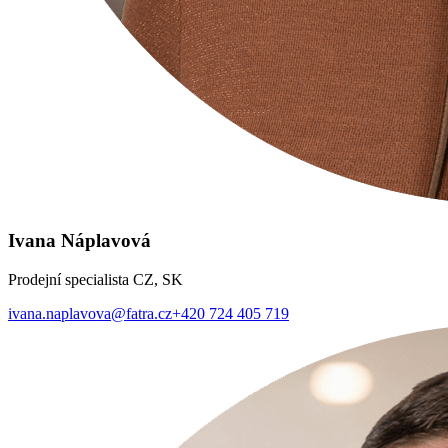
Ivana Náplavová
Prodejní specialista CZ, SK
ivana.naplavova@fatra.cz
+420 724 405 719