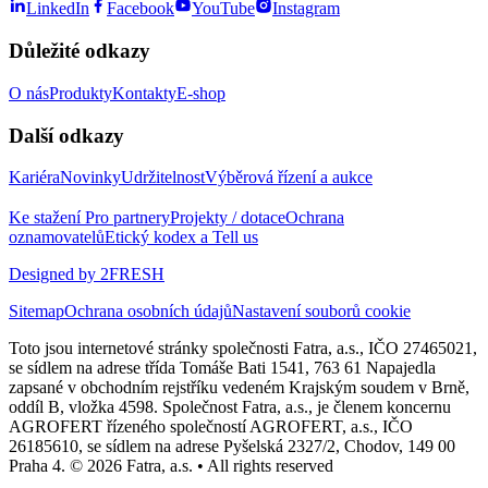
LinkedIn
Facebook
YouTube
Instagram
Důležité odkazy
O nás
Produkty
Kontakty
E-shop
Další odkazy
Kariéra
Novinky
Udržitelnost
Výběrová řízení a aukce
Ke stažení
Pro partnery
Projekty / dotace
Ochrana
oznamovatelů
Etický kodex a Tell us
Designed by 2FRESH
Sitemap
Ochrana osobních údajů
Nastavení souborů cookie
Toto jsou internetové stránky společnosti Fatra, a.s., IČO 27465021,
se sídlem na adrese třída Tomáše Bati 1541, 763 61 Napajedla
zapsané v obchodním rejstříku vedeném Krajským soudem v Brně,
oddíl B, vložka 4598. Společnost Fatra, a.s., je členem koncernu
AGROFERT řízeného společností AGROFERT, a.s., IČO
26185610, se sídlem na adrese Pyšelská 2327/2, Chodov, 149 00
Praha 4. © 2026 Fatra, a.s. • All rights reserved