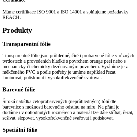
Máme certifikace ISO 9001 a ISO 14001 a splňujeme požadavky
REACH.
Produkty
Transparentní fólie
Transparentné fólie jsou průhledné, čiré i probarvené fólie v různých
tvrdostech a provedeních hladké s povrchem orange peel nebo s
mechanicky či chemicky dezénovaným povrchem. Vyrábíme je z
měkčeného PVC a podle potřeby je umíme například řezat,
laminovat, potisknout i vysokofrekvenčně svařovat.
Barevné fólie
Široká nabídka celoprobarvených (neprůhledných) fólií dle
barevnice s možností barevného odstínu na míru. Na přání je
dodáme i v dohodnutých rozměrech a materiál lze dále stříhat, řezat,
sešívat, slepovat, vysokofrekvenčně svařovat i potiskovat.
Speciální fólie