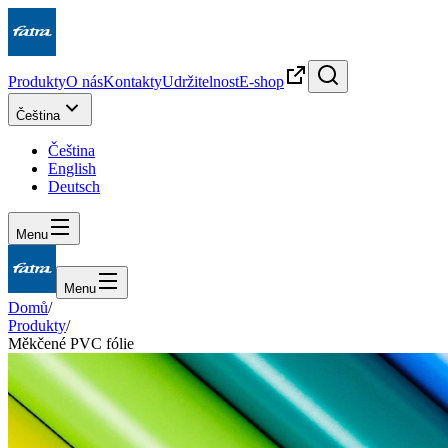
Produkty
O nás
Kontakty
Udržitelnost
E-shop
Čeština
Čeština
English
Deutsch
Menu
Menu
Domů
/
Produkty
/
Měkčené PVC fólie