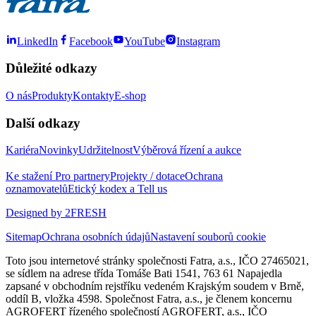
LinkedIn
Facebook
YouTube
Instagram
Důležité odkazy
O nás
Produkty
Kontakty
E-shop
Další odkazy
Kariéra
Novinky
Udržitelnost
Výběrová řízení a aukce
Ke stažení
Pro partnery
Projekty / dotace
Ochrana
oznamovatelů
Etický kodex a Tell us
Designed by 2FRESH
Sitemap
Ochrana osobních údajů
Nastavení souborů cookie
Toto jsou internetové stránky společnosti Fatra, a.s., IČO 27465021,
se sídlem na adrese třída Tomáše Bati 1541, 763 61 Napajedla
zapsané v obchodním rejstříku vedeném Krajským soudem v Brně,
oddíl B, vložka 4598. Společnost Fatra, a.s., je členem koncernu
AGROFERT řízeného společností AGROFERT, a.s., IČO