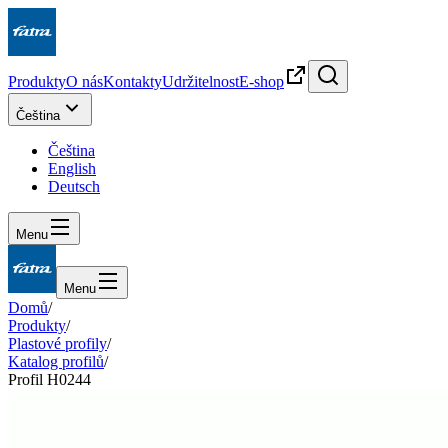
Produkty
O nás
Kontakty
Udržitelnost
E-shop
Čeština
Čeština
English
Deutsch
Menu
Menu
Domů
/
Produkty
/
Plastové profily
/
Katalog profilů
/
Profil H0244