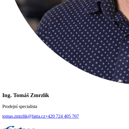
Ing. Tomáš Zmrzlík
Prodejní specialista
tomas.zmrzlik@fatra.cz
+420 724 405 707