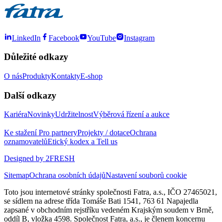
LinkedIn
Facebook
YouTube
Instagram
Důležité odkazy
O nás
Produkty
Kontakty
E-shop
Další odkazy
Kariéra
Novinky
Udržitelnost
Výběrová řízení a aukce
Ke stažení
Pro partnery
Projekty / dotace
Ochrana
oznamovatelů
Etický kodex a Tell us
Designed by 2FRESH
Sitemap
Ochrana osobních údajů
Nastavení souborů cookie
Toto jsou internetové stránky společnosti Fatra, a.s., IČO 27465021,
se sídlem na adrese třída Tomáše Bati 1541, 763 61 Napajedla
zapsané v obchodním rejstříku vedeném Krajským soudem v Brně,
oddíl B, vložka 4598. Společnost Fatra, a.s., je členem koncernu