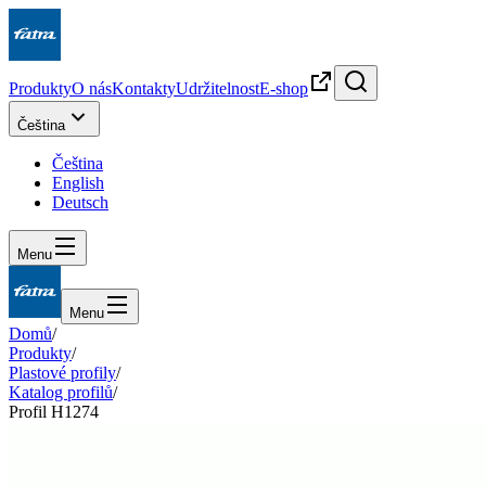
Produkty
O nás
Kontakty
Udržitelnost
E-shop
Čeština
Čeština
English
Deutsch
Menu
Menu
Domů
/
Produkty
/
Plastové profily
/
Katalog profilů
/
Profil H1274