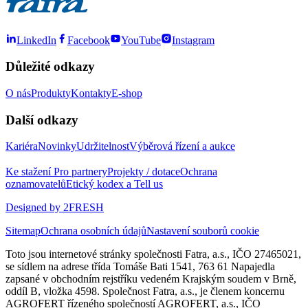
LinkedIn
Facebook
YouTube
Instagram
Důležité odkazy
O nás
Produkty
Kontakty
E-shop
Další odkazy
Kariéra
Novinky
Udržitelnost
Výběrová řízení a aukce
Ke stažení
Pro partnery
Projekty / dotace
Ochrana
oznamovatelů
Etický kodex a Tell us
Designed by 2FRESH
Sitemap
Ochrana osobních údajů
Nastavení souborů cookie
Toto jsou internetové stránky společnosti Fatra, a.s., IČO 27465021,
se sídlem na adrese třída Tomáše Bati 1541, 763 61 Napajedla
zapsané v obchodním rejstříku vedeném Krajským soudem v Brně,
oddíl B, vložka 4598. Společnost Fatra, a.s., je členem koncernu
AGROFERT řízeného společností AGROFERT, a.s., IČO