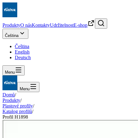
Produkty
O nás
Kontakty
Udržitelnost
E-shop
Čeština
Čeština
English
Deutsch
Menu
Menu
Domů
/
Produkty
/
Plastové profily
/
Katalog profilů
/
Profil H1898