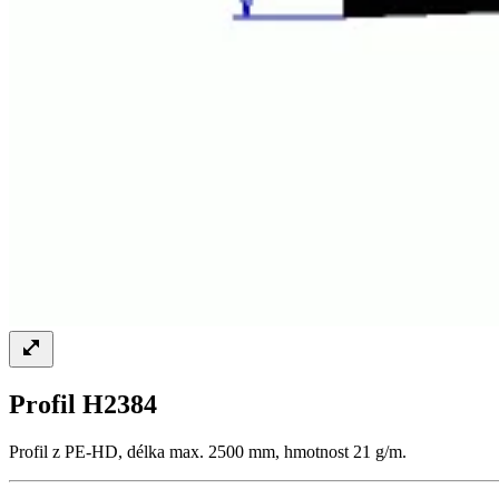
Profil H2384
Profil z PE-HD, délka max. 2500 mm, hmotnost 21 g/m.