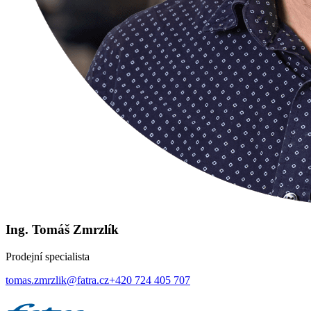
Ing. Tomáš Zmrzlík
Prodejní specialista
tomas.zmrzlik@fatra.cz
+420 724 405 707