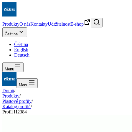
Produkty
O nás
Kontakty
Udržitelnost
E-shop
Čeština
Čeština
English
Deutsch
Menu
Menu
Domů
/
Produkty
/
Plastové profily
/
Katalog profilů
/
Profil H2384