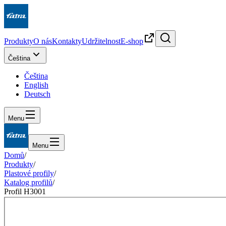
Produkty
O nás
Kontakty
Udržitelnost
E-shop
Čeština
Čeština
English
Deutsch
Menu
Menu
Domů
/
Produkty
/
Plastové profily
/
Katalog profilů
/
Profil H3001