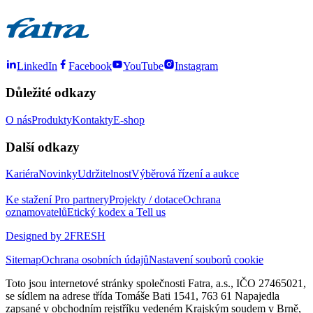
LinkedIn
Facebook
YouTube
Instagram
Důležité odkazy
O nás
Produkty
Kontakty
E-shop
Další odkazy
Kariéra
Novinky
Udržitelnost
Výběrová řízení a aukce
Ke stažení
Pro partnery
Projekty / dotace
Ochrana
oznamovatelů
Etický kodex a Tell us
Designed by 2FRESH
Sitemap
Ochrana osobních údajů
Nastavení souborů cookie
Toto jsou internetové stránky společnosti Fatra, a.s., IČO 27465021,
se sídlem na adrese třída Tomáše Bati 1541, 763 61 Napajedla
zapsané v obchodním rejstříku vedeném Krajským soudem v Brně,