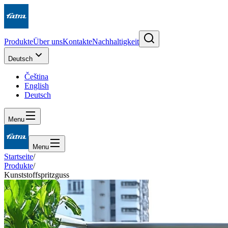
Produkte
Über uns
Kontakte
Nachhaltigkeit
Deutsch
Čeština
English
Deutsch
Menu
Menu
Startseite
/
Produkte
/
Kunststoffspritzguss