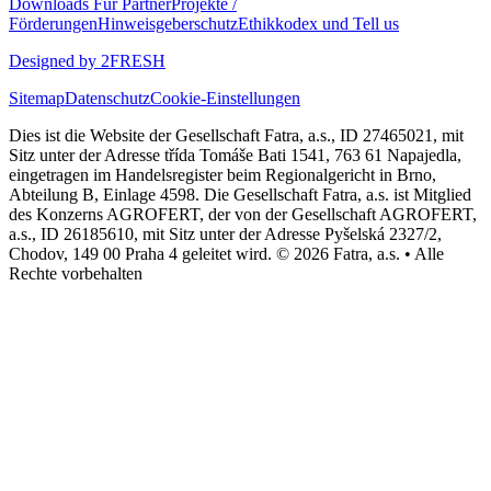
Downloads
Für Partner
Projekte /
Förderungen
Hinweisgeberschutz
Ethikkodex und Tell us
Designed by 2FRESH
Sitemap
Datenschutz
Cookie-Einstellungen
Dies ist die Website der Gesellschaft Fatra, a.s., ID 27465021, mit
Sitz unter der Adresse třída Tomáše Bati 1541, 763 61 Napajedla,
eingetragen im Handelsregister beim Regionalgericht in Brno,
Abteilung B, Einlage 4598. Die Gesellschaft Fatra, a.s. ist Mitglied
des Konzerns AGROFERT, der von der Gesellschaft AGROFERT,
a.s., ID 26185610, mit Sitz unter der Adresse Pyšelská 2327/2,
Chodov, 149 00 Praha 4 geleitet wird. © 2026 Fatra, a.s. • Alle
Rechte vorbehalten