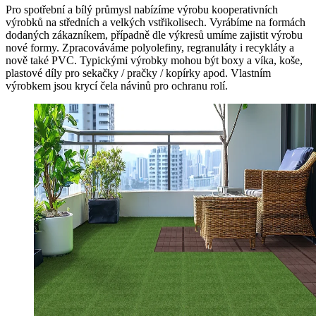
Pro spotřební a bílý průmysl nabízíme výrobu kooperativních
výrobků na středních a velkých vstřikolisech. Vyrábíme na formách
dodaných zákazníkem, případně dle výkresů umíme zajistit výrobu
nové formy. Zpracováváme polyolefiny, regranuláty i recykláty a
nově také PVC. Typickými výrobky mohou být boxy a víka, koše,
plastové díly pro sekačky / pračky / kopírky apod. Vlastním
výrobkem jsou krycí čela návinů pro ochranu rolí.