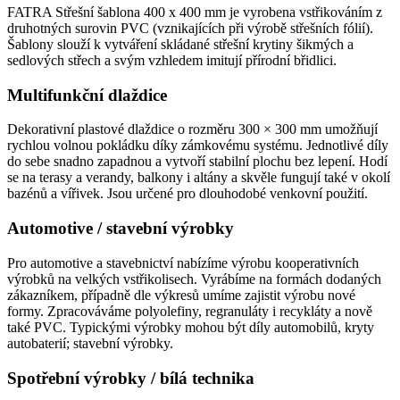
FATRA Střešní šablona 400 x 400 mm je vyrobena vstřikováním z
druhotných surovin PVC (vznikajících při výrobě střešních fólií).
Šablony slouží k vytváření skládané střešní krytiny šikmých a
sedlových střech a svým vzhledem imitují přírodní břidlici.
Multifunkční dlaždice
Dekorativní plastové dlaždice o rozměru 300 × 300 mm umožňují
rychlou volnou pokládku díky zámkovému systému. Jednotlivé díly
do sebe snadno zapadnou a vytvoří stabilní plochu bez lepení. Hodí
se na terasy a verandy, balkony i altány a skvěle fungují také v okolí
bazénů a vířivek. Jsou určené pro dlouhodobé venkovní použití.
Automotive / stavební výrobky
Pro automotive a stavebnictví nabízíme výrobu kooperativních
výrobků na velkých vstřikolisech. Vyrábíme na formách dodaných
zákazníkem, případně dle výkresů umíme zajistit výrobu nové
formy. Zpracováváme polyolefiny, regranuláty i recykláty a nově
také PVC. Typickými výrobky mohou být díly automobilů, kryty
autobaterií; stavební výrobky.
Spotřební výrobky / bílá technika