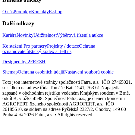
O nás
Produkty
Kontakty
E-shop
Další odkazy
Kariéra
Novinky
Udržitelnost
Výběrová řízení a aukce
Ke stažení
Pro partnery
Projekty / dotace
Ochrana
oznamovatelů
Etický kodex a Tell us
Designed by 2FRESH
Sitemap
Ochrana osobních údajů
Nastavení souborů cookie
Toto jsou internetové stránky společnosti Fatra, a.s., IČO 27465021,
se sídlem na adrese třída Tomáše Bati 1541, 763 61 Napajedla
zapsané v obchodním rejstříku vedeném Krajským soudem v Brně,
oddíl B, vložka 4598. Společnost Fatra, a.s., je členem koncernu
AGROFERT řízeného společností AGROFERT, a.s., IČO
26185610, se sídlem na adrese Pyšelská 2327/2, Chodov, 149 00
Praha 4. © 2026 Fatra, a.s. • All rights reserved