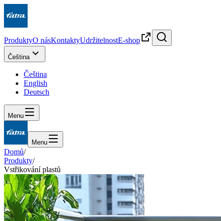
Produkty
O nás
Kontakty
Udržitelnost
E-shop
Čeština
Čeština
English
Deutsch
Menu
Menu
Domů
/
Produkty
/
Vstřikování plastů